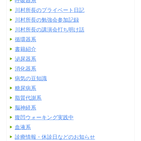
呼吸器系
川村所長のプライベート日記
川村所長の勉強会参加記録
川村所長の講演会打ち明け話
循環器系
書籍紹介
泌尿器系
消化器系
病気の豆知識
糖尿病系
脂質代謝系
脳神経系
腹凹ウォーキング実践中
血液系
診療情報・休診日などのお知らせ