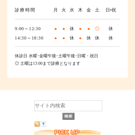
診療時間
月
火
水
木
金
土
日•祝
9:00～12:30
●
●
休
●
●
◎
休
14:30～18:30
●
●
休
●
休
休
休
休診日
水曜･金曜午後･土曜午後･日曜・祝日
◎ 土曜は13:00まで診療となります