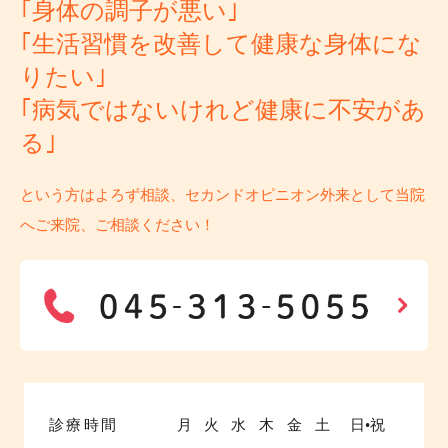
｢身体の調子が悪い｣
｢生活習慣を改善して健康な身体にな
りたい｣
｢病気ではないけれど健康に不安があ
る｣
という方はよろず相談、セカンドオピニオン外来として当院
へご来院、ご相談ください！
診療時間
月
火
水
木
金
土
日•祝