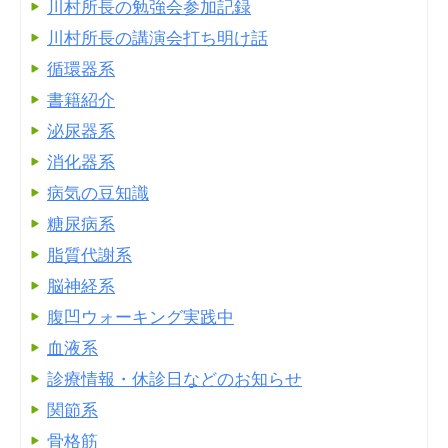
川村所長の勉強会参加記録
川村所長の講演会打ち明け話
循環器系
書籍紹介
泌尿器系
消化器系
病気の豆知識
糖尿病系
脂質代謝系
脳神経系
腹凹ウォーキング実践中
血液系
診療情報・休診日などのお知らせ
関節系
骨格筋