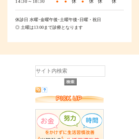
14:30～18:30
●
●
休
●
休
休
休
休診日
水曜･金曜午後･土曜午後･日曜・祝日
◎ 土曜は13:00まで診療となります