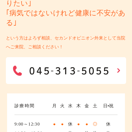
りたい｣
｢病気ではないけれど健康に不安があ
る｣
という方はよろず相談、セカンドオピニオン外来として当院
へご来院、ご相談ください！
診療時間
月
火
水
木
金
土
日•祝
9:00～12:30
●
●
休
●
●
◎
休