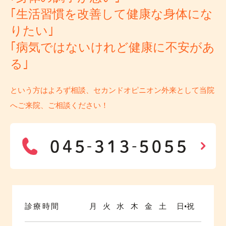
｢生活習慣を改善して健康な身体にな
りたい｣
｢病気ではないけれど健康に不安があ
る｣
という方はよろず相談、セカンドオピニオン外来として当院
へご来院、ご相談ください！
診療時間
月
火
水
木
金
土
日•祝