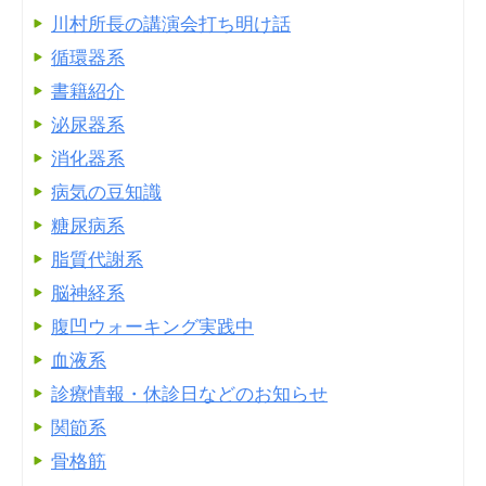
川村所長の講演会打ち明け話
循環器系
書籍紹介
泌尿器系
消化器系
病気の豆知識
糖尿病系
脂質代謝系
脳神経系
腹凹ウォーキング実践中
血液系
診療情報・休診日などのお知らせ
関節系
骨格筋