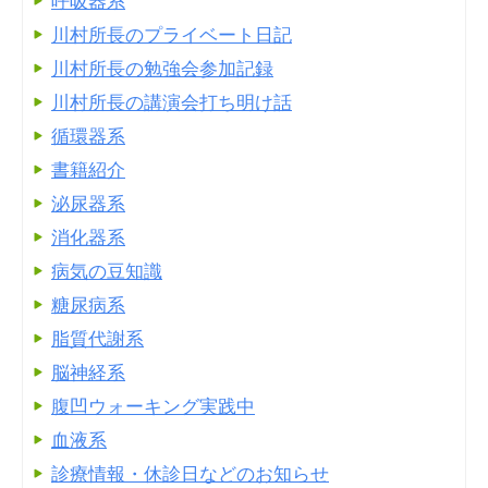
呼吸器系
川村所長のプライベート日記
川村所長の勉強会参加記録
川村所長の講演会打ち明け話
循環器系
書籍紹介
泌尿器系
消化器系
病気の豆知識
糖尿病系
脂質代謝系
脳神経系
腹凹ウォーキング実践中
血液系
診療情報・休診日などのお知らせ