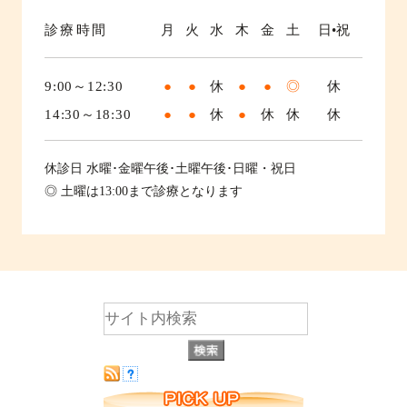
診療時間
月
火
水
木
金
土
日•祝
9:00～12:30
●
●
休
●
●
◎
休
14:30～18:30
●
●
休
●
休
休
休
休診日
水曜･金曜午後･土曜午後･日曜・祝日
◎ 土曜は13:00まで診療となります