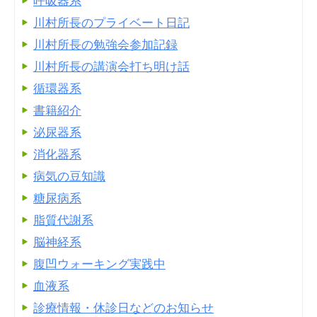
呼吸器系
川村所長のプライベート日記
川村所長の勉強会参加記録
川村所長の講演会打ち明け話
循環器系
書籍紹介
泌尿器系
消化器系
病気の豆知識
糖尿病系
脂質代謝系
脳神経系
腹凹ウォーキング実践中
血液系
診療情報・休診日などのお知らせ