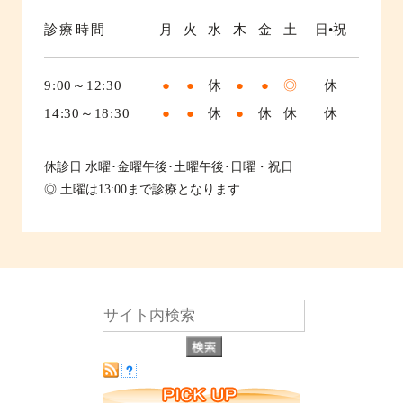
診療時間
月
火
水
木
金
土
日•祝
9:00～12:30
●
●
休
●
●
◎
休
14:30～18:30
●
●
休
●
休
休
休
休診日
水曜･金曜午後･土曜午後･日曜・祝日
◎ 土曜は13:00まで診療となります