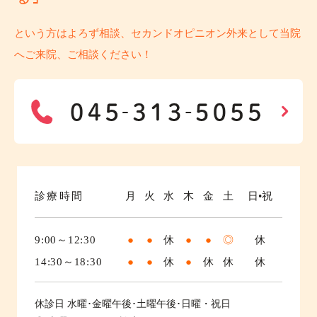
という方はよろず相談、セカンドオピニオン外来として当院
へご来院、ご相談ください！
診療時間
月
火
水
木
金
土
日•祝
9:00～12:30
●
●
休
●
●
◎
休
14:30～18:30
●
●
休
●
休
休
休
休診日
水曜･金曜午後･土曜午後･日曜・祝日