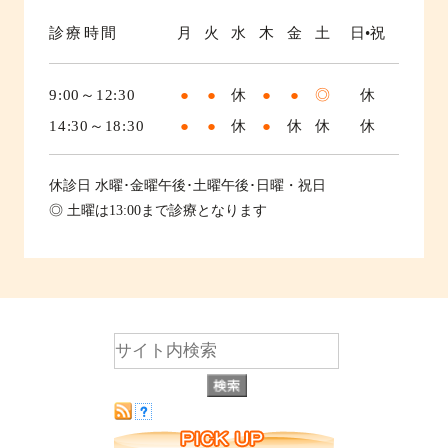
診療時間
月
火
水
木
金
土
日•祝
9:00～12:30
●
●
休
●
●
◎
休
14:30～18:30
●
●
休
●
休
休
休
休診日
水曜･金曜午後･土曜午後･日曜・祝日
◎ 土曜は13:00まで診療となります