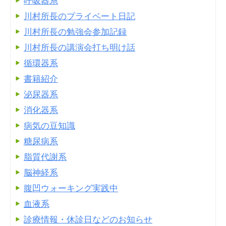
呼吸器系
川村所長のプライベート日記
川村所長の勉強会参加記録
川村所長の講演会打ち明け話
循環器系
書籍紹介
泌尿器系
消化器系
病気の豆知識
糖尿病系
脂質代謝系
脳神経系
腹凹ウォーキング実践中
血液系
診療情報・休診日などのお知らせ