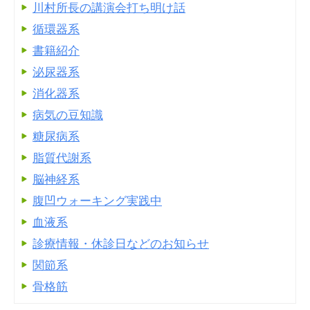
川村所長の講演会打ち明け話
循環器系
書籍紹介
泌尿器系
消化器系
病気の豆知識
糖尿病系
脂質代謝系
脳神経系
腹凹ウォーキング実践中
血液系
診療情報・休診日などのお知らせ
関節系
骨格筋