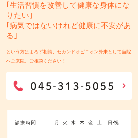
｢生活習慣を改善して健康な身体にな
りたい｣
｢病気ではないけれど健康に不安があ
る｣
という方はよろず相談、セカンドオピニオン外来として当院
へご来院、ご相談ください！
診療時間
月
火
水
木
金
土
日•祝