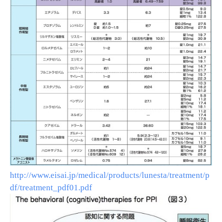
http://www.eisai.jp/medical/products/lunesta/treatment/p
df/treatment_pdf01.pdf