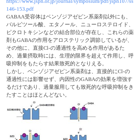
https://www.jspn.or.jp/journal/symposium/pdf/jspn107/ss
146-153.pdf
GABAA受容体はベンゾジアゼピン系薬剤以外にも、
バルビツール酸、エタノール、ニューロステロイド、
ピクロトキシンなどの結合部位が存在し、これらの薬
剤もGABAの作用をアロステリック調節しているが、
その他に、直接Cl-の通過性を高める作用があるた
め、過量摂取時には、生理的限界を超えて作用し、呼
吸抑制をもたらす結果致死的となりえる。
しかし、ベンゾジアゼピン系薬剤は、直接的にCl-の
通過性には影響せず、内因性のGABAの効果を増強す
るだけであり、過量服用しても致死的な呼吸抑制をき
たすことはほとんどない。