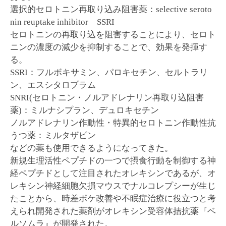
選択的セロトニン再取り込み阻害薬：selective seroto
nin reuptake inhibitor SSRI
セロトニンの再取り込を阻害することにより、セロト
ニンの濃度の減少を抑制することで、効果を発揮す
る。
SSRI：フルボキサミン、パロキセチン、セルトラリ
ン、エスシタロプラム
SNRI(セロトニン・ノルアドレナリン再取り込阻害
薬)：ミルナシプラン、デュロキセチン
ノルアドレナリン作動性・特異的セロトニン作動性抗
うつ薬：ミルタザピン
などの薬も使用できるようになってきた。
新規生理活性ペプチドの一つで摂食行動を制御する神
経ペプチドとして注目されたオレキシンであるが、オ
レキシン神経細胞欠損マウスでナルコレプシーが生じ
たことから、時差ボケ改善や不眠症治療に役立つと考
えられ開発された薬剤がオレキシン受容体拮抗薬『ベ
ルソムラ』が開発された。