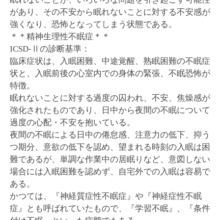
があり、その不安から眠れないことに対する不安感が
強くなり、恐怖となってしまう状態である。
＊＊精神生理性不眠症＊＊
ICSD-Ⅱの診断基準：
臨床症状は、入眠困難、中途覚醒、熟眠困難の不眠症
状と、入眠前後の心室内での身体の緊張、不眠恐怖が
特徴。
眠れないことに対する過度の囚われ、不安、焦燥感が
強化されたものであり、日中から夜間の不眠について
過度の心配・不安を抱いている。
夜間の不眠による日中の倦怠感、注意力の低下、抑う
つ期分、意欲の低下を認め、望まれる時刻の入眠は困
難であるが、単調な作業中の居眠りなど、意図しない
場合には入眠困難を認めず、自宅外での入眠は容易で
ある。
かつては、『神経質症性不眠症』や『神経症性不眠
症』とも呼ばれていたもので、『学習不眠』、『条件