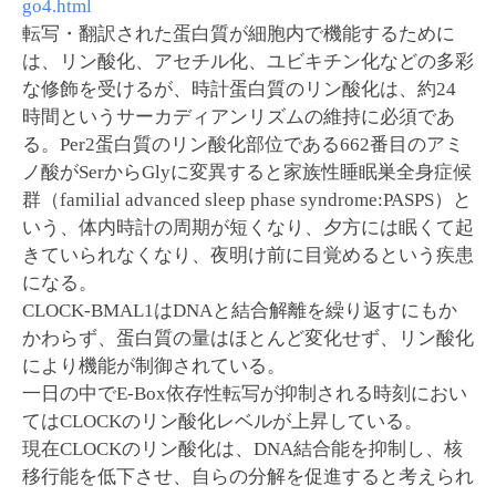
go4.html
転写・翻訳された蛋白質が細胞内で機能するために
は、リン酸化、アセチル化、ユビキチン化などの多彩
な修飾を受けるが、時計蛋白質のリン酸化は、約24
時間というサーカディアンリズムの維持に必須であ
る。Per2蛋白質のリン酸化部位である662番目のアミ
ノ酸がSerからGlyに変異すると家族性睡眠巣全身症候
群（familial advanced sleep phase syndrome:PASPS）と
いう、体内時計の周期が短くなり、夕方には眠くて起
きていられなくなり、夜明け前に目覚めるという疾患
になる。
CLOCK-BMAL1はDNAと結合解離を繰り返すにもか
かわらず、蛋白質の量はほとんど変化せず、リン酸化
により機能が制御されている。
一日の中でE-Box依存性転写が抑制される時刻におい
てはCLOCKのリン酸化レベルが上昇している。
現在CLOCKのリン酸化は、DNA結合能を抑制し、核
移行能を低下させ、自らの分解を促進すると考えられ