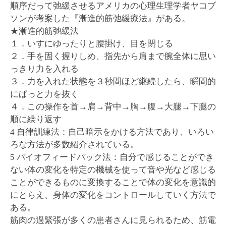
順序だって弛緩させるアメリカの心理生理学者ヤコブ
ソンが考案した『漸進的筋弛緩療法』がある。
★漸進的筋弛緩法
１．いすにゆったりと腰掛け、目を閉じる
２．手を固く握りしめ、指先から肩まで腕全体に思い
っきり力を入れる
３．力を入れた状態を３秒間ほど継続したら、瞬間的
にぱっと力を抜く
４．この操作を首→肩→背中→胸→腹→大腿→下腿の
順に繰り返す
4 自律訓練法：自己暗示をかける方法であり、いろい
ろな方法が多数紹介されている。
5 バイオフィードバック法：自分で感じることができ
ない体の変化を特定の機械を使って音や光など感じる
ことができるものに変換することで体の変化を意識的
にとらえ、身体の変化をコントロールしていく方法で
ある。
筋肉の過緊張が多くの患者さんに見られるため、筋電