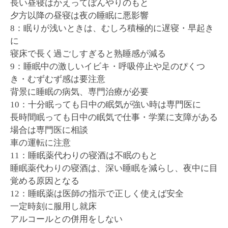
長い昼寝はかえってぼんやりのもと
夕方以降の昼寝は夜の睡眠に悪影響
8：眠りが浅いときは、むしろ積極的に遅寝・早起き
に
寝床で長く過ごしすぎると熟睡感が減る
9：睡眠中の激しいイビキ・呼吸停止や足のぴくつ
き・むずむず感は要注意
背景に睡眠の病気、専門治療が必要
10：十分眠っても日中の眠気が強い時は専門医に
長時間眠っても日中の眠気で仕事・学業に支障がある
場合は専門医に相談
車の運転に注意
11：睡眠薬代わりの寝酒は不眠のもと
睡眠薬代わりの寝酒は、深い睡眠を減らし、夜中に目
覚める原因となる
12：睡眠薬は医師の指示で正しく使えば安全
一定時刻に服用し就床
アルコールとの併用をしない