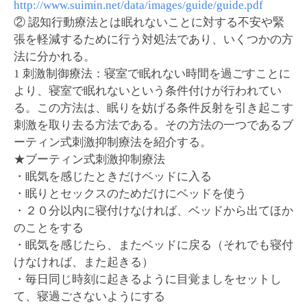
http://www.suimin.net/data/images/guide/guide.pdf
② 認知行動療法とは眠れないことに対する不安や緊
張を軽減するために行う対処法であり、いくつかの方
法に分かれる。
1 刺激制御療法：寝室で眠れない時間を過ごすことに
より、寝室で眠れないという条件付けが行われてい
る。この方法は、眠りを妨げる条件反射を引き起こす
刺激を取り去る方法である。その方法の一つであるブ
ーティン式刺激抑制療法を紹介する。
★ブーティン式刺激抑制療法
・眠気を感じたときだけベッドに入る
・眠りとセックスのためだけにベッドを使う
・２０分以内に寝付けなければ、ベッドから出てほか
のことをする
・眠気を感じたら、またベッドに戻る（それでも寝付
けなければ、また起きる）
・毎日同じ時刻に起きるように目覚ましをセットし
て、寝過ごさないようにする