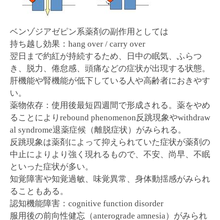
ベンゾジアゼピン系薬剤の副作用としては
持ち越し効果：hang over / carry over
翌日まで約紅が持続するため、日中の眠気、ふらつ
き、脱力、倦怠感、頭痛などの症状が出現する状態。
肝機能や腎機能が低下している人や高齢者におきやす
い。
薬物依存：使用後最短四週間で形成される。薬をやめ
ることによりrebound phenomenon反跳現象やwithdraw
al syndrome退薬症候（離脱症状）がみられる。
反跳現象は薬剤によって抑えられていた症状が薬剤の
中止によりより強く現れるもので、不安、尚早、不眠
といった症状が多い。
知覚障害や知覚過敏、味覚異常、身体動揺感がみられ
ることもある。
認知機能障害：cognitive function disorder
服用後の前向性健忘（anterograde amnesia）がみられ