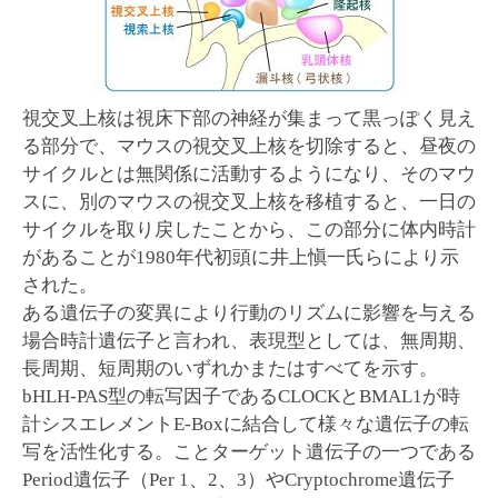
視交叉上核は視床下部の神経が集まって黒っぽく見え
る部分で、マウスの視交叉上核を切除すると、昼夜の
サイクルとは無関係に活動するようになり、そのマウ
スに、別のマウスの視交叉上核を移植すると、一日の
サイクルを取り戻したことから、この部分に体内時計
があることが1980年代初頭に井上愼一氏らにより示
された。
ある遺伝子の変異により行動のリズムに影響を与える
場合時計遺伝子と言われ、表現型としては、無周期、
長周期、短周期のいずれかまたはすべてを示す。
bHLH-PAS型の転写因子であるCLOCKとBMAL1が時
計シスエレメントE-Boxに結合して様々な遺伝子の転
写を活性化する。ことターゲット遺伝子の一つである
Period遺伝子（Per 1、2、3）やCryptochrome遺伝子