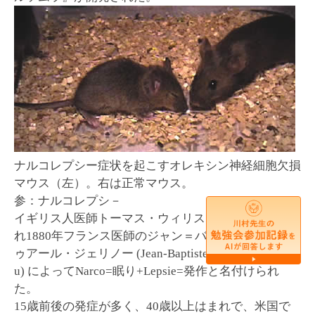
ナルコレプシー症状を起こすオレキシン神経細胞欠損
マウス（左）。右は正常マウス。
参：ナルコレプシ－
イギリス人医師トーマス・ウィリスより初めて報告さ
れ1880年フランス医師のジャン＝バティスト＝エド
ゥアール・ジェリノー (Jean-Baptiste-Édouard Gélinea
u) によってNarco=眠り+Lepsie=発作と名付けられ
た。
15歳前後の発症が多く、40歳以上はまれで、米国で