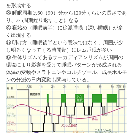
を形成する
③ 睡眠周期は60（90）分から120分くらいの長さであ
り、3-5周期繰り返すことになる
④ 寝始め（睡眠前半）に徐派睡眠（深い睡眠）が多
く出現する
⑤ 明け方（睡眠後半という意味ではなく、周囲が少
し明るくなってくる時間帯）にレム睡眠が多い
⑥ 生体リズムであるサーカディアンリズムが周囲の
環境により影響を受けて睡眠パターンが形成される
体温の変動やメラトニンやコルチゾール、成長ホルモ
ンの分泌の日内変動も関与している。