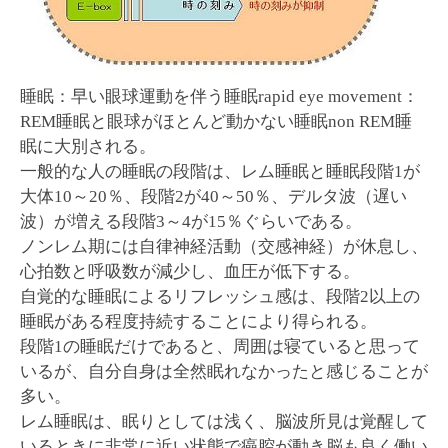
睡眠：早い眼球運動を伴う睡眠rapid eye movement：
REM睡眠と眼球がほとんど動かない睡眠non REM睡
眠に大別される。
一般的な人の睡眠の段階は、レム睡眠と睡眠段階1が
大体10～20％、段階2が40～50％、デルタ波（遅い
波）が増える段階3～4が15％ぐらいである。
ノンレム期には自律神経活動（交感神経）が休息し、
心拍数と呼吸数が減少し、血圧が低下する。
自覚的な睡眠によるリフレッシュ感は、段階2以上の
睡眠がある程度持続することにより得られる。
段階1の睡眠だけであると、周囲は寝ていると思って
いるが、自分自身は全然眠れなかったと感じることが
多い。
レム睡眠は、眠りとしては浅く、脳波所見は覚醒して
いるときに非常に近い状態で癌腔が動き脳も良く働い