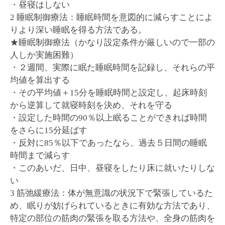
・昼寝はしない
2 睡眠制御療法：睡眠時間を意図的に減らすことによ
りより深い睡眠を得る方法である。
★睡眠制御療法（かなり設定条件が厳しいので一部の
人しか実施困難）
・２週間、実際に眠た睡眠時間を記録し、それらの平
均値を算出する
・その平均値＋15分を睡眠時間と設定し、起床時刻
から逆算して就寝時刻を決め、それを守る
・設定した時間の90％以上眠ることができれば時間
をさらに15分延ばす
・反対に85％以下であったなら、過去５日間の睡眠
時間まで減らす
・このあいだ、日中、昼寝をしたり床に就いたりしな
い
3 筋弛緩療法：体が無意識の状況下で緊張しているた
め、眠りが妨げられているときに有効な方法であり、
特定の部位の筋肉の緊張を取る方法や、全身の筋肉を