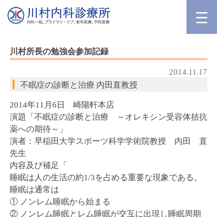
川村所長の勉強会参加記録
2014.11.17
不眠症の診断と治療 内田直教授
2014年11月6日 崎陽軒本店
演題「不眠症の診断と治療 ～オレキシン受容体拮抗
薬への期待～」
演者：早稲田大学スポーツ科学学術院教授 内田 直
先生
内容及び補足「
睡眠は人の生活の約1/3を占める重要な現象である。
睡眠は通常は
① ノンレム睡眠から始まる
② ノンレム睡眠とレム睡眠が交互に出現し睡眠周期