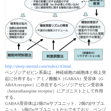
http://sleep-mental.com/index14.html
ベンゾジアゼピン系薬は、神経細胞の細胞体と樹上突
起に分布するγ－アミノ酪酸A（GABAA）受容体（G
ABAA receptor）に存在するベンゾジアゼピン受容体
（benzodiazepine receptor）にアゴニストとして作用
する。
GABAA受容体は2個のαサブユニット、2個のβサブユ
ニット、1個のγサブユニットからできており、ベンゾ