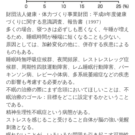
財団法人健康・体力づくり事業財団：平成8年度健康
づくりに関する意識調査、報告書（1997）
多くの場合、寝つきは必ずしも悪くなく、午睡が増え
るため、睡眠時間が極端に短くなることも少ない。
原因としては、加齢変化の他に、併存する疾患による
ものもある。
睡眠時無呼吸症候群、夜間頻尿、レストレスレッグ症
候群、周期性四肢運動障害、レム睡眠行動障害、パー
キンソン病、レビー小体病、多系統萎縮症などの疾患
の影響も考慮する必要がある。
不眠の治療の際にまず念頭においてほしいことは、不
眠治療のゴール：目標をどこに設定するかということ
である。
精神生理性不眠症という病態がある。
ストレスを感じること受けること自体が脳の強い覚醒
刺激となる。
眠れないことが、いろいろな問題を引き起こす可能性