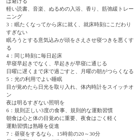
は避ける
軽い読書、音楽、ぬるめの入浴、香り、筋弛緩トレー
ニング
3：眠たくなってから床に就く、就床時刻にこだわり
すぎない
眠ろうとする意気込みが頭をさえさせ寝つきを悪くす
る
4：同じ時刻に毎日起床
早寝早起きでなく、早起きが早寝に通じる
日曜に遅くまで床で過ごすと、月曜の朝がつらくなる
5：光の利用でよい睡眠
目が覚めたら日光を取り入れ、体内時計をスイッチオ
ン
夜は明るすぎない照明を
6：規則正しい3度の食事、規則的な運動習慣
朝食は心と体の目覚めに重要、夜食はごく軽く
運動習慣は熟睡を促進
7：昼寝をするなら、15時前の20～30分