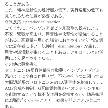
ることがある。
また、精神運動性の遂行能力低下、実行速度の低下も
見られるため注意が必要である。
奇異反応：paradoxical reaction
ごくまれに、ベンゾジアゼピン系薬剤の投与により、
不安、緊張が高まり、興奮性や攻撃性が増強すること
がある。高容量を用いた場合におきやすいが、報告例
では若年者に多い。脱抑制（disinhibition）が生じ、
興奮や過活動が生じることもある。アルコールとの併
用により起きやすくなる。
その他の薬物療法
セロトニン1A受容体部分作動薬：ベンゾジアゼピン
系のように全身に作用せず、不安や抑うつに関与する
大脳辺影系のセロトニン5-HT1A受容体を刺激して、c
AMP合成を抑制しG蛋白質共役K+イオンチャンネル
を刺激することで抗不安作用を発揮するが、効果発現
に2週間近くかかることと、効果が弱いことが欠点で
ある。