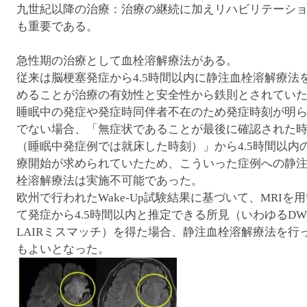
九世紀以降の治療：治療の継続に加えリハビリテーシ
も重要である。
急性期の治療として血栓溶解療法がある。
従来は脳梗塞発症から4.5時間以内に静注血栓溶解療法
めることが治療の有効性と安全性から鉄則とされてい
睡眠中の発症や発症時同伴者不在のため発症時刻が明
でない場合、「無症状であることが最後に確認された
（睡眠中発症例では就床した時刻）」から4.5時間以内
療開始が求められていたため、こういった症例への静
栓溶解療法は実施不可能であった。
欧州で行われたWake-Up試験結果に基づいて、MRIを
て発症から4.5時間以内と推定できる所見（いわゆるDWI
LAIRミスマッチ）を得た場合、静注血栓溶解療法を行
もよいとなった。