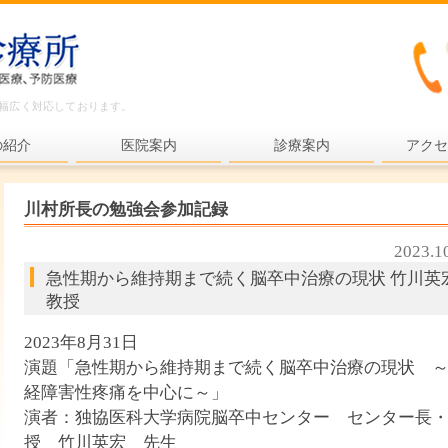
ど幅広く対応しております。
の紹介
医院案内
診療案内
アクセ
内科一般
川村所長の勉強会参加記録
各種検査
2023.1
各種予防接種
急性期から維持期まで続く脳卒中治療の現状 竹川英
健康診断
教授
プライマリ・ケア
2023年8月31日
演題「急性期から維持期まで続く脳卒中治療の現状 
老年医療
経障害性疼痛を中心に～」
予防医療
演者：独協医科大学病院脳卒中センター センター長
授 竹川英宏 先生