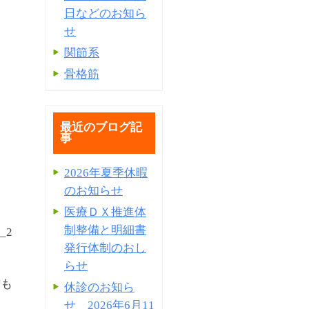
日などのお知ら
せ
関節系
骨格筋
最近のブログ記
事
2026年夏季休暇
のお知らせ
医療ＤＸ推進体
制整備と明細書
a_2
発⾏体制のおし
らせ
防も
休診のお知ら
せ 2026年6月11