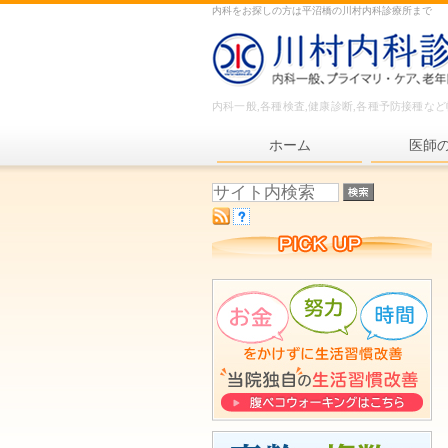
内科をお探しの方は平沼橋の川村内科診療所まで
内科一般,各種検査,健康診断,各種予防接種な
ホーム
医師