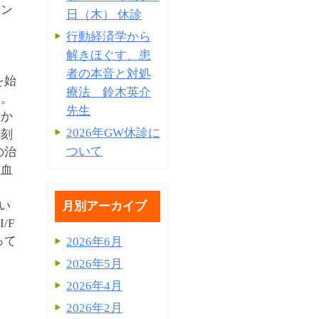
ョン
日（木） 休診
行動経済学から
解きほぐす、患
者の本音と対処
を始
療法 鈴木英介
た。
先生
らか
2026年GW休診に
時刻
ついて
の治
注血
用い
月別アーカイブ
/F
って
2026年6月
2026年5月
2026年4月
2026年2月