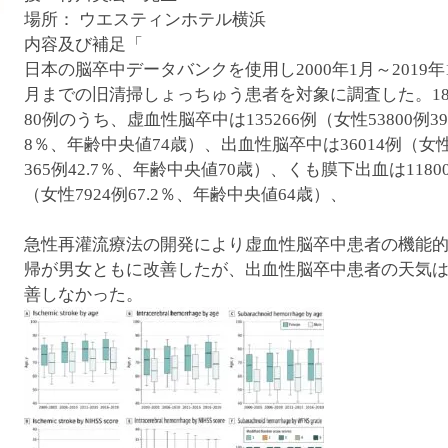
腹ペコウォーキング
場所： ウエスティンホテル横浜
内容及び補足「
日本の脳卒中データバンクを使用し2000年1月～2019年
月までの旧清掃しょっちゅう患者を対象に調査した。18
80例のうち、虚血性脳卒中は135266例（女性53800例39
8％、年齢中央値74歳）、出血性脳卒中は36014例（女性
365例42.7％、年齢中央値70歳）、くも膜下出血は1180
（女性7924例67.2％、年齢中央値64歳）、
急性再灌流療法の開発により虚血性脳卒中患者の機能
帰が男女ともに改善したが、出血性脳卒中患者の天気
善しなかった。