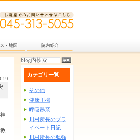
ス・地図
院内紹介
カテゴリ一覧
0.19
宏
その他
健康川柳
呼吸器系
～神
川村所長のプラ
イベート日記
・教
川村所長の勉強