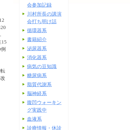
会参加記録
川村所長の講演
12
会打ち明け話
20
循環器系
.
書籍紹介
15
泌尿器系
0例
消化器系
病気の豆知識
的転
糖尿病系
は改
脂質代謝系
脳神経系
腹凹ウォーキン
グ実践中
血液系
診療情報・休診