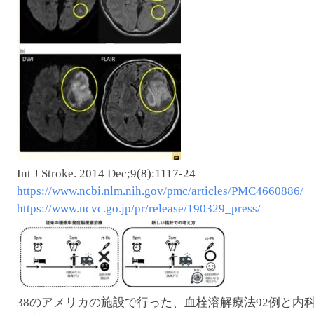
Int J Stroke. 2014 Dec;9(8):1117-24
https://www.ncbi.nlm.nih.gov/pmc/articles/PMC4660886/
https://www.ncvc.go.jp/pr/release/190329_press/
38のアメリカの施設で行った、血栓溶解療法92例と内