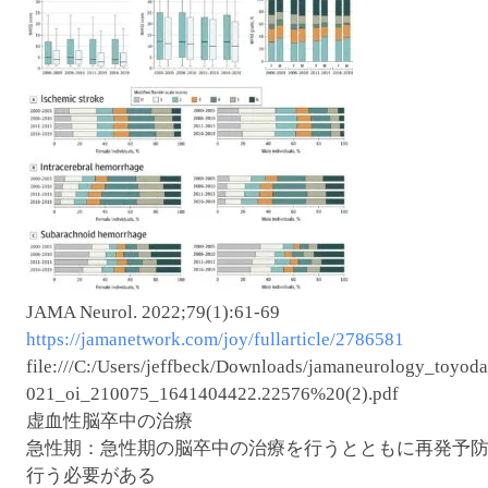
JAMA Neurol. 2022;79(1):61-69
https://jamanetwork.com/joy/fullarticle/2786581
file:///C:/Users/jeffbeck/Downloads/jamaneurology_toyod
021_oi_210075_1641404422.22576%20(2).pdf
虚血性脳卒中の治療
急性期：急性期の脳卒中の治療を行うとともに再発予
行う必要がある