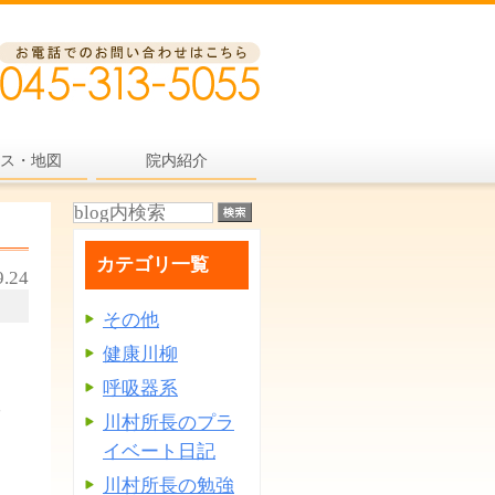
ス・地図
院内紹介
カテゴリ一覧
9.24
その他
健康川柳
呼吸器系
科学
川村所長のプラ
イベート日記
川村所長の勉強