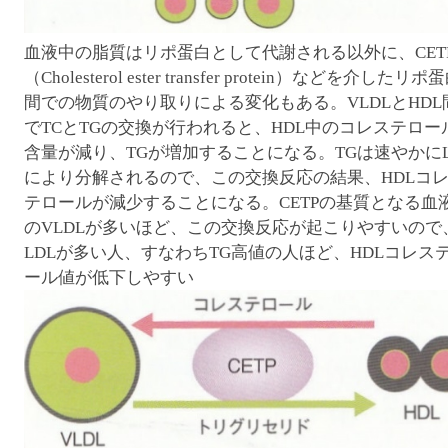
血液中の脂質はリポ蛋白として代謝される以外に、CET
（Cholesterol ester transfer protein）などを介したリポ
間での物質のやり取りによる変化もある。VLDLとHDL
でTCとTGの交換が行われると、HDL中のコレステロー
含量が減り、TGが増加することになる。TGは速やかにL
により分解されるので、この交換反応の結果、HDLコ
テロールが減少することになる。CETPの基質となる血
のVLDLが多いほど、この交換反応が起こりやすいので
LDLが多い人、すなわちTG高値の人ほど、HDLコレス
ール値が低下しやすい