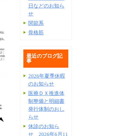
日などのお知ら
せ
関節系
骨格筋
最近のブログ記
事
2026年夏季休暇
のお知らせ
医療ＤＸ推進体
制整備と明細書
発⾏体制のおし
らせ
休診のお知ら
せ 2026年6月11