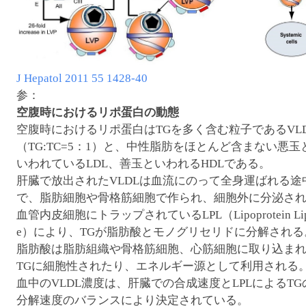
J Hepatol 2011 55 1428-40
参：
空腹時におけるリポ蛋白の動態
空腹時におけるリポ蛋白はTGを多く含む粒子であるVL
（TG:TC=5：1）と、中性脂肪をほとんど含まない悪玉
いわれているLDL、善玉といわれるHDLである。
肝臓で放出されたVLDLは血流にのって全身運ばれる途
で、脂肪細胞や骨格筋細胞で作られ、細胞外に分泌さ
血管内皮細胞にトラップされているLPL（Lipoprotein Lip
e）により、TGが脂肪酸とモノグリセリドに分解される
脂肪酸は脂肪組織や骨格筋細胞、心筋細胞に取り込ま
TGに細胞性されたり、エネルギー源として利用される
血中のVLDL濃度は、肝臓での合成速度とLPLによるTG
分解速度のバランスにより決定されている。