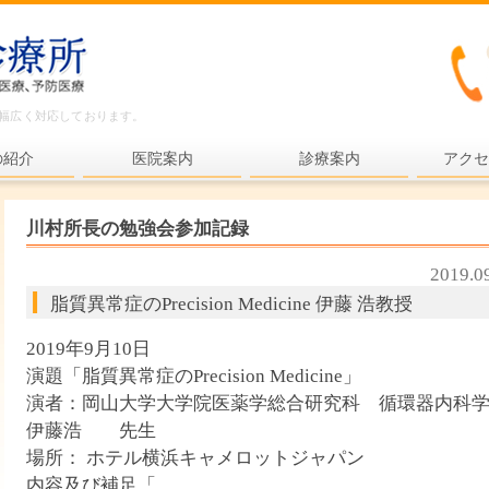
ど幅広く対応しております。
の紹介
医院案内
診療案内
アクセ
内科一般
川村所長の勉強会参加記録
各種検査
2019.0
各種予防接種
脂質異常症のPrecision Medicine 伊藤 浩教授
健康診断
2019年9月10日
プライマリ・ケア
演題「脂質異常症のPrecision Medicine」
演者：岡山大学大学院医薬学総合研究科 循環器内
老年医療
伊藤浩 先生
予防医療
場所： ホテル横浜キャメロットジャパン
内容及び補足「