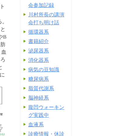
会参加記録
ト
川村所長の講演
る。
会打ち明け話
ンと
循環器系
やB
書籍紹介
脂肪
泌尿器系
。血
いろ
消化器系
と
病気の豆知識
に
糖尿病系
脂質代謝系
脳神経系
腹凹ウォーキン
グ実践中
血液系
診療情報・休診