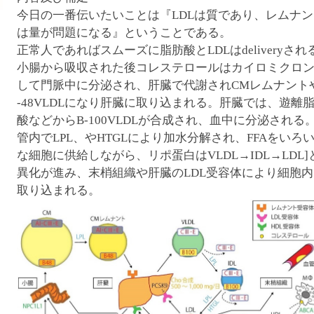
腹ペコウォーキング
今日の一番伝いたいことは『LDLは質であり、レムナン
は量が問題になる』ということである。
正常人であればスムーズに脂肪酸とLDLはdeliveryされ
小腸から吸収された後コレステロールはカイロミクロ
して門脈中に分泌され、肝臓で代謝されCMレムナント
-48VLDLになり肝臓に取り込まれる。肝臓では、遊離
酸などからB-100VLDLが合成され、血中に分泌される
管内でLPL、やHTGLにより加水分解され、FFAをいろ
な細胞に供給しながら、リポ蛋白はVLDL→IDL→LDL]
異化が進み、末梢組織や肝臓のLDL受容体により細胞内
取り込まれる。