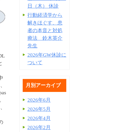
日（木） 休診
行動経済学から
解きほぐす、患
者の本音と対処
療法 鈴木英介
先生
2026年GW休診に
DL
ついて
と
中
れ、
月別アーカイブ
as
。
2026年6月
れ、
2026年5月
。
2026年4月
の
2026年2月