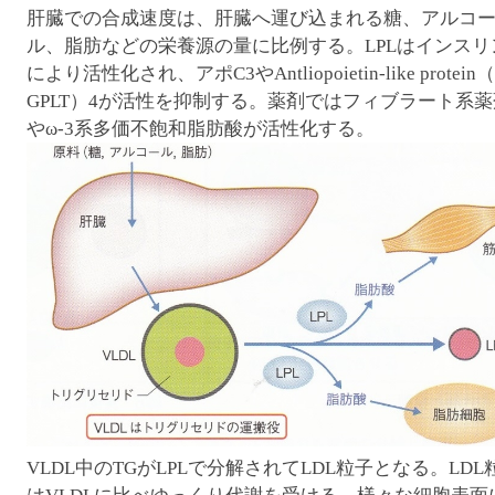
肝臓での合成速度は、肝臓へ運び込まれる糖、アルコ
ル、脂肪などの栄養源の量に比例する。LPLはインスリ
により活性化され、アポC3やAntliopoietin-like protein
GPLT）4が活性を抑制する。薬剤ではフィブラート系薬
やω-3系多価不飽和脂肪酸が活性化する。
VLDL中のTGがLPLで分解されてLDL粒子となる。LDL