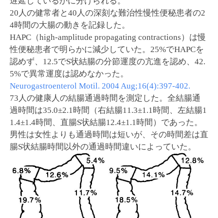
遅延しているかに分けられる。
20人の健常者と40人の深刻な難治性慢性便秘患者の2
4時間の大腸の動きを記録した。
HAPC（high-amplitude propagating contractions）は慢
性便秘患者で明らかに減少していた。25%でHAPCを
認めず、12.5でS状結腸の分節運度の亢進を認め、42.
5%で異常運度は認めなかった。
Neurogastroenterol Motil. 2004 Aug;16(4):397-402.
73人の健康人の結腸通過時間を測定した。全結腸通
過時間は35.0±2.1時間（右結腸11.3±1.1時間、左結腸1
1.4±1.4時間、直腸S状結腸12.4±1.1時間）であった。
男性は女性よりも通過時間は短いが、その時間差は直
腸S状結腸時間以外の通過時間違いによっていた。