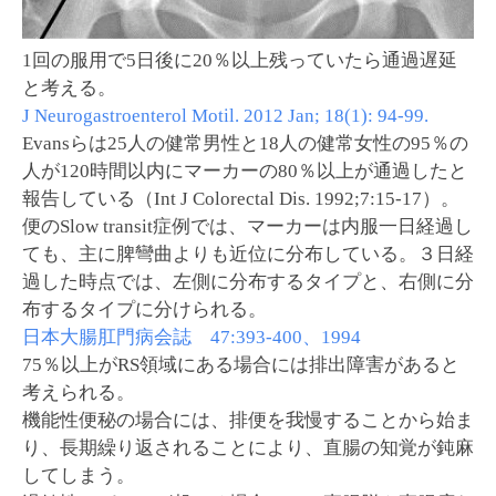
1回の服用で5日後に20％以上残っていたら通過遅延
と考える。
J Neurogastroenterol Motil. 2012 Jan; 18(1): 94-99.
Evansらは25人の健常男性と18人の健常女性の95％の
人が120時間以内にマーカーの80％以上が通過したと
報告している（Int J Colorectal Dis. 1992;7:15-17）。
便のSlow transit症例では、マーカーは内服一日経過し
ても、主に脾彎曲よりも近位に分布している。３日経
過した時点では、左側に分布するタイプと、右側に分
布するタイプに分けられる。
日本大腸肛門病会誌 47:393-400、1994
75％以上がRS領域にある場合には排出障害があると
考えられる。
機能性便秘の場合には、排便を我慢することから始ま
り、長期繰り返されることにより、直腸の知覚が鈍麻
してしまう。