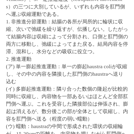
s）の三つに大別しているが、いずれも内容を肛門側
へ運ぶ収縮運動である。
1. 非推進分節運動：結腸の各所が局所的に輪状に収
縮、次いで弛緩を繰り返すが、伝播しない。したがっ
て結腸内容は収縮によって分割され、口側と肛門側の
両方に移動し、弛緩によってまた戻る。結局内容を停
滞、混和し、水分などの吸収に役立つ。
2. 推進運動
(ア) 単一膨起推進運動：単一の膨起haustra coliが収縮
し、その中の内容を隣接した肛門側のhaustraへ送り
込む
(イ) 多膨起推進運動：隣り合った数個の隆起が比較的
同時に収縮し、内容物を一部あるいはほとんど全部肛
門側へ運ぶ。これを受容した隣接部位は伸張され、膨
起は消えるが、数分後この部が全体として収縮し、内
容を肛門側へ送る（程度の弱い蠕動）
(ウ) 蠕動：haustraの中間で形成された環状の収縮輪
が、15-20cmの距離を、内容物を押しながら肛門側へ