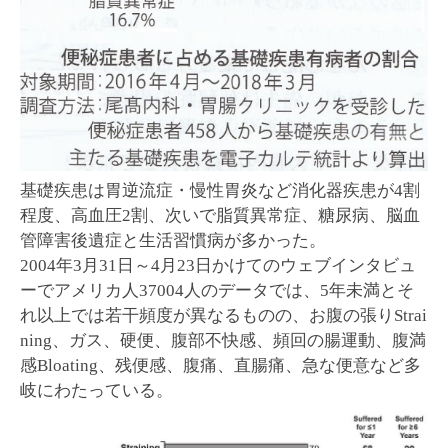
基礎疾患は胃逆流症・慢性胃炎など消化器疾患が4割
程度、高血圧2割、次いで脂質異常症、糖尿病、脳血
管障害後遺症と生活習慣病が多かった。
2004年3月31日～4月23日かけてのウェブインタビュ
ーでアメリカ人37004人のデータでは、5年未満とそ
れ以上では若干頻度が異なるものの、お腹の張りStrai
ning、ガス、硬便、腹部不快感、頻回の腸運動、腹満
感Bloating、残便感、腹痛、直腸痛、急な便意など多
岐にわたっている。