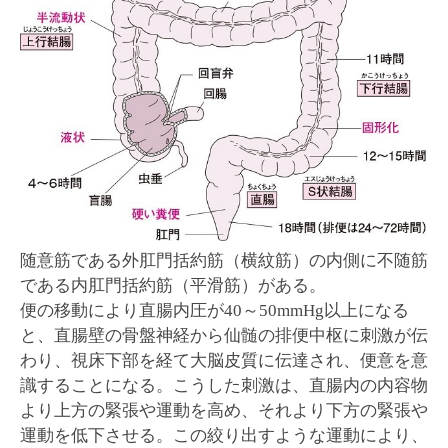
随意筋である外肛門括約筋（横紋筋）の内側に不随筋
である内肛門括約筋（平滑筋）がある。
便の移動により直腸内圧が40～50mmHg以上になる
と、直腸壁の骨盤神経から仙髄の排便中枢に刺激が伝
わり、視床下部を経て大脳皮質に伝達され、便意を意
識することになる。こうした刺激は、直腸内の内容物
より上方の緊張や運動を高め、それより下方の緊張や
運動を低下させる。この絞り出すような運動により、