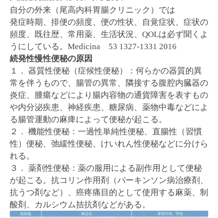
自分の外来（尾高内科胃腸クリニック）では
発症時期、排便の頻度、便の性状、自覚症状、症状の
頻度、既往歴、常用薬、生活状況、QOLは必ず聞くよ
うにしている。Medicina 53 1327-1331 2016
続発性慢性便秘の原因
１． 器質性便秘（症候性便秘）：何らかの器質的異
常を伴うもので、腸管の異常、隣接する腹腔内臓器の
炎症、腫瘍などにより腸内容物の通貨障害を表すもの
や内分泌疾患、神経疾患、糖尿病、薬物中毒などによ
る腸管運動の麻痺によって便秘が起こる。
２． 機能性便秘：一過性単純性便秘、直腸性（習慣
性）便秘、弛緩性便秘、けいれん性便秘などに分けら
れる。
３． 薬剤性便秘：薬の服用による副作用として便秘
が起こる。抗コリン作用剤（パーキンソン病治療剤、
抗うつ剤など）、癌疼痛目的として使用する麻薬、制
酸剤、カルシウム拮抗剤などがある。