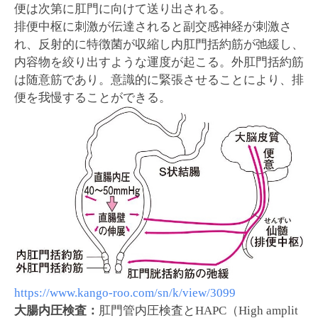
便は次第に肛門に向けて送り出される。
排便中枢に刺激が伝達されると副交感神経が刺激さ
れ、反射的に特徴菌が収縮し内肛門括約筋が弛緩し、
内容物を絞り出すような運度が起こる。外肛門括約筋
は随意筋であり。意識的に緊張させることにより、排
便を我慢することができる。
https://www.kango-roo.com/sn/k/view/3099
大腸内圧検査：
肛門管内圧検査とHAPC（High amplit