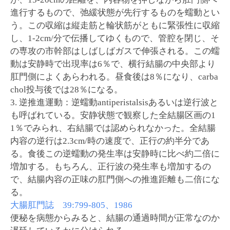
進行するもので、弛緩状態が先行するものを蠕動とい
う。この収縮は縦走筋と輪状筋がともに緊張性に収縮
し、1-2cm/分で伝播してゆくもので、管腔を閉じ、そ
の専攻の市幹部はしばしばガスで伸張される。この蠕
動は安静時で出現率は6％で、横行結腸の中央部より
肛門側によくあらわれる。昼食後は8％になり、carba
chol投与後では28％になる。
3. 逆推進運動：逆蠕動antiperistalsisあるいは逆行波と
も呼ばれている。安静状態で観察した全結腸区画の1
1％でみられ、右結腸では認められなかった。全結腸
内容の逆行は2.3cm/時の速度で、正行の約半分であ
る。食後この逆蠕動の発生率は安静時に比べ約二倍に
増加する。もちろん、正行波の発生率も増加するの
で、結腸内容の正味の肛門側への推進距離も二倍にな
る。
大腸肛門誌 39:799-805、1986
便秘を病態からみると、結腸の通過時間が正常なのか