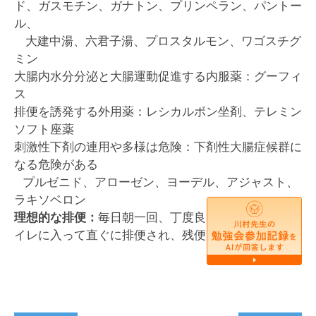
ド、ガスモチン、ガナトン、プリンペラン、パントー
ル、
大建中湯、六君子湯、プロスタルモン、ワゴスチグ
ミン
大腸内水分分泌と大腸運動促進する内服薬：グーフィ
ス
排便を誘発する外用薬：レシカルボン坐剤、テレミン
ソフト座薬
刺激性下剤の連用や多様は危険：下剤性大腸症候群に
なる危険がある
プルゼニド、アローゼン、ヨーデル、アジャスト、
ラキソベロン
理想的な排便：
毎日朝一回、丁度良い硬さの便が、ト
イレに入って直ぐに排便され、残便感が無い状態