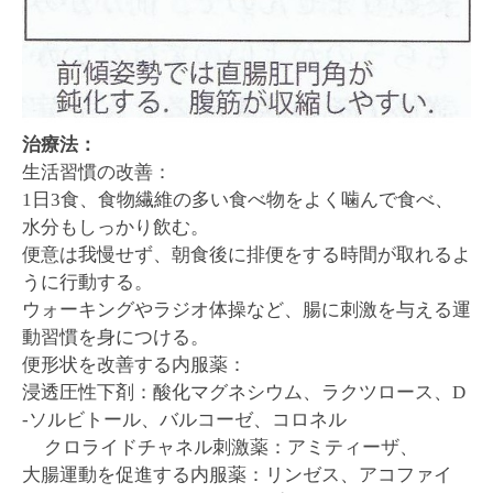
治療法：
生活習慣の改善：
1日3食、食物繊維の多い食べ物をよく噛んで食べ、
水分もしっかり飲む。
便意は我慢せず、朝食後に排便をする時間が取れるよ
うに行動する。
ウォーキングやラジオ体操など、腸に刺激を与える運
動習慣を身につける。
便形状を改善する内服薬：
浸透圧性下剤：酸化マグネシウム、ラクツロース、D
-ソルビトール、バルコーゼ、コロネル
クロライドチャネル刺激薬：アミティーザ、
大腸運動を促進する内服薬：リンゼス、アコファイ