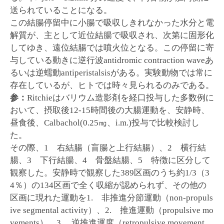
送られていることになる。
この結腸停留中に小腸で吸収しきれなかった水分と電
解質が、主として近位結腸で吸収され、次第に固形化
してゆき、遠位結腸では噴火位となる。この停留に寄
与している動きに逆行波antidromic contraction waveあ
るいは逆蠕動antiperistalsisがある。実験動物では常に
存在しているが、ヒトでは時々見られるのみである。
参：
Ritchieはバリウム造影剤を経口投与した多数例に
おいて、摂取後12-15時間後の大腸運動を、安静時、
昼食後、Calbachol(0.25㎎、i.m.)投与で比較検討し
た。
その際、1 右結腸（盲腸と上行結腸）、2 横行結
腸、3 下行結腸、4 骨盤結腸、5 特徴に区分して
観察した。安静時で観察した389区画のうち約1/3（3
4％）の134区画で全く収縮が認められず、その他の
区画に現れた運動を1. 非推進分節運動（non-propuls
ive segmental activity）、2. 推進運動（propulsive mo
vements）、3. 逆推進運度（retropulsive movement