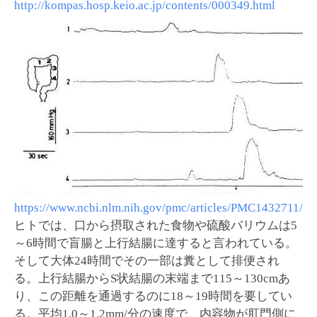
http://kompas.hosp.keio.ac.jp/contents/000349.html
https://www.ncbi.nlm.nih.gov/pmc/articles/PMC1432711/
ヒトでは、口から摂取された食物や硫酸バリウムは5
～6時間で盲腸と上行結腸に達すると言われている。
そして大体24時間でその一部は糞として排便され
る。上行結腸からS状結腸の末端まで115～130cmあ
り、この距離を通過するのに18～19時間を要してい
る。平均1.0～1.2mm/分の速度で、内容物が肛門側に