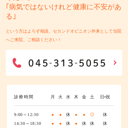
｢病気ではないけれど健康に不安があ
る｣
という方はよろず相談、セカンドオピニオン外来として当院
へご来院、ご相談ください！
診療時間
月
火
水
木
金
土
日•祝
9:00～12:30
●
●
休
●
●
◎
休
14:30～18:30
●
●
休
●
休
休
休