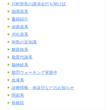
川村所長の講演会打ち明け話
循環器系
書籍紹介
泌尿器系
消化器系
病気の豆知識
糖尿病系
脂質代謝系
脳神経系
腹凹ウォーキング実践中
血液系
診療情報・休診日などのお知らせ
関節系
骨格筋