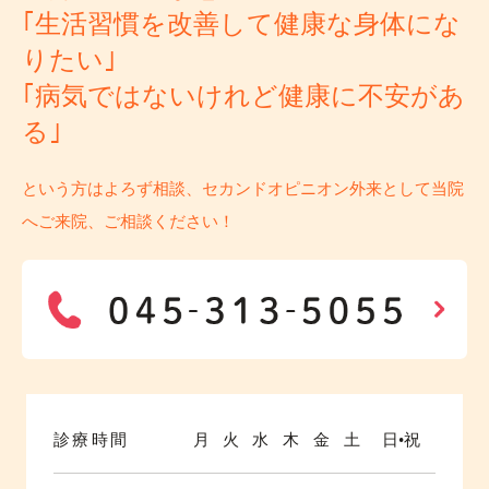
｢生活習慣を改善して健康な身体にな
りたい｣
｢病気ではないけれど健康に不安があ
る｣
という方はよろず相談、セカンドオピニオン外来として当院
へご来院、ご相談ください！
診療時間
月
火
水
木
金
土
日•祝