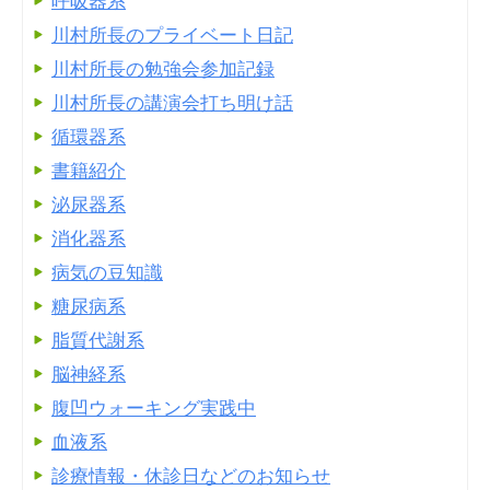
呼吸器系
川村所長のプライベート日記
川村所長の勉強会参加記録
川村所長の講演会打ち明け話
循環器系
書籍紹介
泌尿器系
消化器系
病気の豆知識
糖尿病系
脂質代謝系
脳神経系
腹凹ウォーキング実践中
血液系
診療情報・休診日などのお知らせ