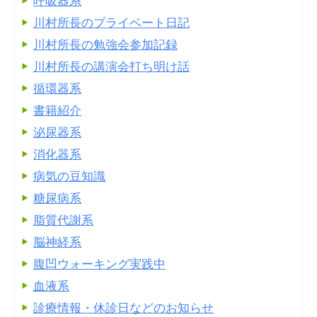
呼吸器系
川村所長のプライベート日記
川村所長の勉強会参加記録
川村所長の講演会打ち明け話
循環器系
書籍紹介
泌尿器系
消化器系
病気の豆知識
糖尿病系
脂質代謝系
脳神経系
腹凹ウォーキング実践中
血液系
診療情報・休診日などのお知らせ