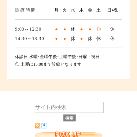
診療時間
月
火
水
木
金
土
日•祝
9:00～12:30
●
●
休
●
●
◎
休
14:30～18:30
●
●
休
●
休
休
休
休診日
水曜･金曜午後･土曜午後･日曜・祝日
◎ 土曜は13:00まで診療となります