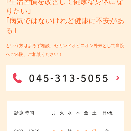
｢生活習慣を改善して健康な身体にな
りたい｣
｢病気ではないけれど健康に不安があ
る｣
という方はよろず相談、セカンドオピニオン外来として当院
へご来院、ご相談ください！
診療時間
月
火
水
木
金
土
日•祝
9:00～12:30
●
●
休
●
●
◎
休