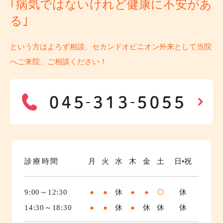
｢病気ではないけれど健康に不安があ
る｣
という方はよろず相談、セカンドオピニオン外来として当院
へご来院、ご相談ください！
診療時間
月
火
水
木
金
土
日•祝
9:00～12:30
●
●
休
●
●
◎
休
14:30～18:30
●
●
休
●
休
休
休