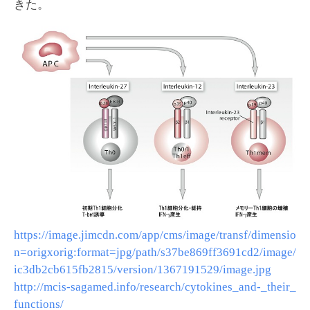
きた。
https://image.jimcdn.com/app/cms/image/transf/dimensio
n=origxorig:format=jpg/path/s37be869ff3691cd2/image/
ic3db2cb615fb2815/version/1367191529/image.jpg
http://mcis-sagamed.info/research/cytokines_and-_their_
functions/