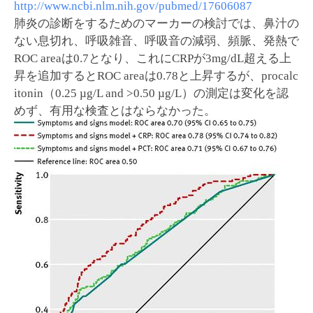
http://www.ncbi.nlm.nih.gov/pubmed/17606087
肺炎の診断をするためのマーカーの検討では、鼻汁の
ない息切れ、呼吸雑音、呼吸音の減弱、頻脈、発熱で
ROC areaは0.7となり、これにCRPが3mg/dL超える上
昇を追加するとROC areaは0.78と上昇するが、procalc
itonin（0.25 µg/L and >0.50 µg/L）の測定は変化を認
めず、有用な検査とはならなかった。