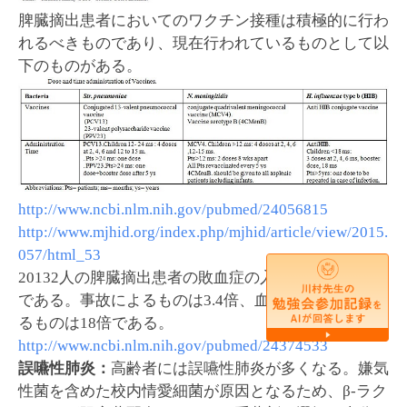
脾臓摘出患者においてのワクチン接種は積極的に行わ
れるべきものであり、現在行われているものとして以
下のものがある。
http://www.ncbi.nlm.nih.gov/pubmed/24056815
http://www.mjhid.org/index.php/mjhid/article/view/2015.
057/html_53
20132人の脾臓摘出患者の敗血症の入院危険度は5.7倍
である。事故によるものは3.4倍、血液悪性腫瘍によ
るものは18倍である。
http://www.ncbi.nlm.nih.gov/pubmed/24374533
誤嚥性肺炎：
高齢者には誤嚥性肺炎が多くなる。嫌気
性菌を含めた校内情愛細菌が原因となるため、β-ラク