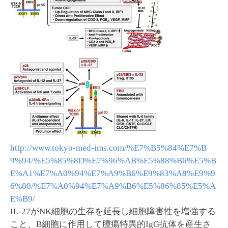
http://www.tokyo-med-ims.com/%E7%B5%84%E7%B
9%94/%E5%85%8D%E7%96%AB%E5%88%B6%E5%B
E%A1%E7%A0%94%E7%A9%B6%E9%83%A8%E9%9
6%80/%E7%A0%94%E7%A9%B6%E5%86%85%E5%A
E%B9/
IL-27がNK細胞の生存を延長し細胞障害性を増強する
こと、B細胞に作用して腫瘍特異的IgG抗体を産生さ