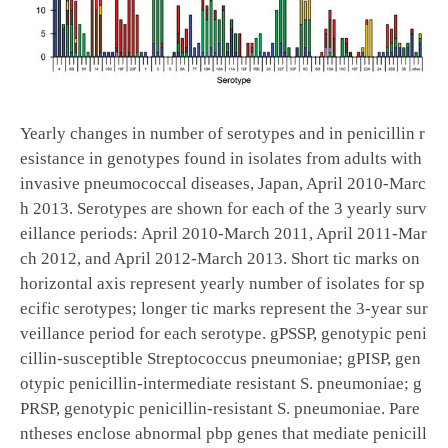
Yearly changes in number of serotypes and in penicillin r
esistance in genotypes found in isolates from adults with
invasive pneumococcal diseases, Japan, April 2010-Marc
h 2013. Serotypes are shown for each of the 3 yearly surv
eillance periods: April 2010-March 2011, April 2011-Mar
ch 2012, and April 2012-March 2013. Short tic marks on
horizontal axis represent yearly number of isolates for sp
ecific serotypes; longer tic marks represent the 3-year sur
veillance period for each serotype. gPSSP, genotypic peni
cillin-susceptible Streptococcus pneumoniae; gPISP, gen
otypic penicillin-intermediate resistant S. pneumoniae; g
PRSP, genotypic penicillin-resistant S. pneumoniae. Pare
ntheses enclose abnormal pbp genes that mediate penicill