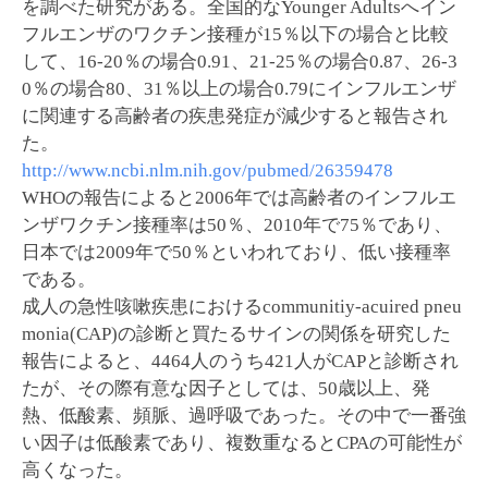
を調べた研究がある。全国的なYounger Adultsへイン
フルエンザのワクチン接種が15％以下の場合と比較
して、16-20％の場合0.91、21-25％の場合0.87、26-3
0％の場合80、31％以上の場合0.79にインフルエンザ
に関連する高齢者の疾患発症が減少すると報告され
た。
http://www.ncbi.nlm.nih.gov/pubmed/26359478
WHOの報告によると2006年では高齢者のインフルエ
ンザワクチン接種率は50％、2010年で75％であり、
日本では2009年で50％といわれており、低い接種率
である。
成人の急性咳嗽疾患におけるcommunitiy-acuired pneu
monia(CAP)の診断と買たるサインの関係を研究した
報告によると、4464人のうち421人がCAPと診断され
たが、その際有意な因子としては、50歳以上、発
熱、低酸素、頻脈、過呼吸であった。その中で一番強
い因子は低酸素であり、複数重なるとCPAの可能性が
高くなった。