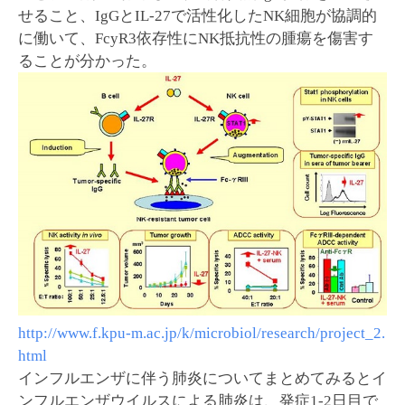
せること、IgGとIL-27で活性化したNK細胞が協調的
に働いて、FcyR3依存性にNK抵抗性の腫瘍を傷害す
ることが分かった。
http://www.f.kpu-m.ac.jp/k/microbiol/research/project_2.
html
インフルエンザに伴う肺炎についてまとめてみるとイ
ンフルエンザウイルスによる肺炎は、発症1-2日目で