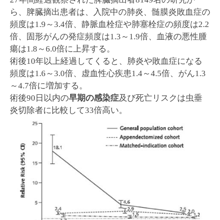
ら、脾臓摘出患者は、入院中の肺炎、髄膜炎敗血症の
頻度は1.9～3.4倍、静脈血栓症や肺塞栓症の頻度は2.2
倍、固形がんの発症頻度は1.3～1.9倍、血液の悪性腫
瘍は1.8～6.0倍に上昇する。
術後10年以上経過してくると、肺炎や敗血症になる
頻度は1.6～3.0倍、虚血性心疾患1.4～4.5倍、がん1.3
～4.7倍に増加する。
術後90日以内の
早期の感染症
及び死亡リスクは虫垂
炎切除者に比較して33倍高い。