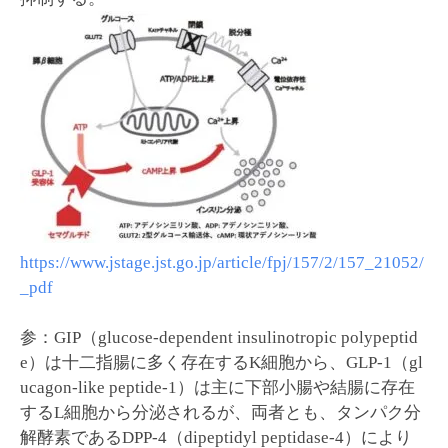
https://www.jstage.jst.go.jp/article/fpj/157/2/157_21052/
_pdf
参：GIP（glucose-dependent insulinotropic polypeptid
e）は十二指腸に多く存在するK細胞から、GLP-1（gl
ucagon-like peptide-1）は主に下部小腸や結腸に存在
するL細胞から分泌されるが、両者とも、タンパク分
解酵素であるDPP-4（dipeptidyl peptidase-4）により