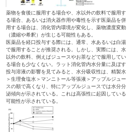
薬物を食後に服用する場合や、水以外の飲料で服用す
る場合、あるいは消火器作用や毒性を示す医薬品を併
用する場合は、消化管内環境が変化し、薬物濃度変動
（濃縮や希釈）が生じる可能性もある。
医薬品を経口投与する際には、通常、水あるいは白湯
で服用することが推奨される。しかし、実際には、水
以外の飲料、例えばジュースやお茶などで服用してい
る場合も少なくない。ラット消化管内水分量に及ぼす
投与溶液の影響を見てみると、水分吸収性は、精製水
＞生理食塩水＞マンニトール等張液＞アップルジュー
スの順で高くなり、特にアップルジュースでは水分分
泌傾向が示されている。これは高張性に起因している
可能性が示されている。