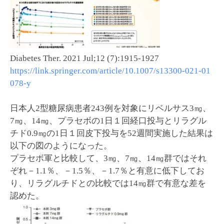
Diabetes Ther. 2021 Jul;12 (7):1915-1927
https://link.springer.com/article/10.1007/s13300-021-01
078-y
日本人2型糖尿病患者243例を対象にリベルサス3㎎、
7㎎、14㎎、プラセボの1日１回経口投与とリラグル
チド0.9㎎の1日１回皮下投与を52週間実施した結果は
以下の図のようになった。
プラセボ軍と比較して、3㎎、7㎎、14㎎群ではそれ
ぞれ－1.1％、－1.5％、－1.7％と有意に低下してお
り、リラグルチドとの比較では14㎎群で有意な差を
認めた。