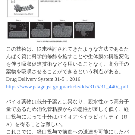
この技術は、従来検討されてきたような方法であるた
んぱく質に科学的修飾を施すことや生体膜の構造変化
を伴う吸収促進技術などを用いることなく、高分子の
薬物を吸収させることができるという利点がある。
Drug Delivery System 31-5，2016
https://www.jstage.jst.go.jp/article/dds/31/5/31_440/_pdf
バイオ薬物は低分子薬とは異なり、親水性かつ高分子
量であるため消化管粘膜からの急性が著しく低く、経
口投与によって十分はバイオアベイラビィリティ（B
A）を得ることは難しい。
これまでに、経口投与で前進への送達を可能にしたバ