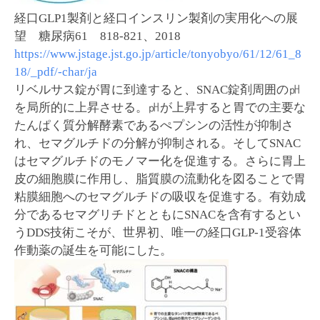
経口GLP1製剤と経口インスリン製剤の実用化への展
望 糖尿病61 818-821、2018
https://www.jstage.jst.go.jp/article/tonyobyo/61/12/61_8
18/_pdf/-char/ja
リベルサス錠が胃に到達すると、SNAC錠剤周囲の㏗
を局所的に上昇させる。㏗が上昇すると胃での主要な
たんぱく質分解酵素であるぺプシンの活性が抑制さ
れ、セマグルチドの分解が抑制される。そしてSNAC
はセマグルチドのモノマー化を促進する。さらに胃上
皮の細胞膜に作用し、脂質膜の流動化を図ることで胃
粘膜細胞へのセマグルチドの吸収を促進する。有効成
分であるセマグリチドとともにSNACを含有するとい
うDDS技術こそが、世界初、唯一の経口GLP-1受容体
作動薬の誕生を可能にした。