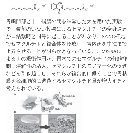
胃幽門部と十二指腸の間を結紮した犬を用いた実験
で、錠剤のいない投与によるセマグルチドの全身送達
が日結紮時と同等に起こることがわかり、SANC杯兄
でセマグルチドと複合体を形成し、胃内㏗を中性まで
上昇させることが明らかとなっている。このSNACに
よる㏗の緩衝作用が、胃内でのセマグルチドの分解抑
制、溶解性の増大、セマグルチドのモノマー化の促進
などを引き起こし、それらが複合的に働くことで胃粘
膜を径細胞的に透過するセマグルチド量が増大すると
考えられている。