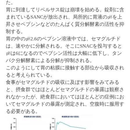
た。
胃に到達してリベルサス錠は崩壊を始める。錠剤に含
まれているSANCが放出され、局所的に胃液の㏗を上
昇させペプシンなどのたんぱく質分解酵素の活性を抑
制する。
胃の中の㏗2.6のペプシン溶液中では、セマグルチド
は、速やかに分解される。そこにSNACを投与すると
㏗は6になるのでペプシン活性は大幅に低下し、タン
パク分解酵素による分解が抑制される。
このようにして胃の粘膜に接触する部位から吸収され
ると考えられている。
食事がセマグルチドの吸収に及ぼす影響をみてみる
と、摂食群ではほとんどセマグルチドの暴露は観察さ
れなかったが、絶食群においてはほとんどの症例にお
いてセマグルチドの暴露が測定され、空腹時に服用す
る必要がある。