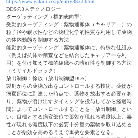
https://www.yakuji.co.jp/entry8822.html
DDSの3大テクノロジー
ターゲッティング（標的志向型）
受動的ターゲティング：薬物運搬体（キャリア―）の
粒子径や親水性などの物理化学的性質を利用して薬物
の体内動態を制御する方法
能動的ターゲティング：薬物運搬体に、特殊な仕組み
（例えば抗体や踏査などを結合したキャリアーを利
用）を付け加えて標的組織への嗜好性を制御する方法
（ミサイルドラッグ）
放出制御：徐放（放出制御型DDS）
製剤からの薬物放出をコントロールする技術。薬物が
病変部位に到達した時点で、薬物を放出する必要があ
り、薬物が溶け出すタイミングを投与してから経過時
間によってコントロールすることを「放出制御」とい
い、目標とする病変部位で薬効が現れる濃度以上、毒
性が現れる濃度以下の必要十分量の薬物を取り込める
ことが薬効を高めるうえで重要な要素となる。