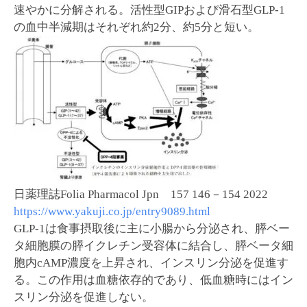
速やかに分解される。活性型GIPおよび滑石型GLP-1
の血中半減期はそれぞれ約2分、約5分と短い。
日薬理誌Folia Pharmacol Jpn 157 146－154 2022
https://www.yakuji.co.jp/entry9089.html
GLP-1は食事摂取後に主に小腸から分泌され、膵ベー
タ細胞膜の膵イクレチン受容体に結合し、膵ベータ細
胞内cAMP濃度を上昇され、インスリン分泌を促進す
る。この作用は血糖依存的であり、低血糖時にはイン
スリン分泌を促進しない。