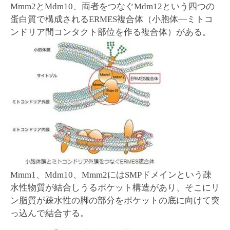
Mmm2とMdm10、両者をつなぐMdm12という四つの
蛋白質で構成されるERMES複合体（小胞体―ミトコ
ンドリア間コンタクト部位を作る複合体）がある。
Mmm1、Mdm10、Mmm2にはSMPドメインという疎
水性物質が結合しうるポケット構造があり、そこにリ
ン脂質が疎水性の脚の部分をポケットの底に向けて突
っ込んで結合する。