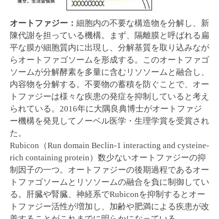
オートファジー：
細胞内の不要な構造物を分解し、新
陳代謝を担っている機構。まず、隔離膜と呼ばれる扁
平な膜が細胞質内に出現し、分解基質を取り込みなが
らオートファゴソームを形成する。このオートファゴ
ソームが分解酵素を多量に含むリソソームと融合し、
内容物を分解する。不要物の蓄積を防ぐことで、オー
トファジーは様々な疾患の発症を抑制していると考え
られている。2016年に大隅良典博士がオートファジ
ー機構を発見してノーベル医学・生理学賞を受賞され
た。
Rubicon（Run domain Beclin-1 interacting and cysteine-
rich containing protein）数少ないオートファジーの抑
制因子の一つ。オートファジーの後期過程であるオー
トファゴソームとリソソームの融合を負に制御してい
る。肝臓や腎臓、神経系でRubiconを抑制するとオー
トファジー活性が増加し、加齢や肥満による疾患が改
善することがこれまでに明らかになっている。