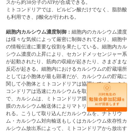
スから約38分子のATPが合成できる。
ミトコンドリアでは、ピルビン酸だけでなく、脂肪酸
も利用でき、β酸化が行われる。
細胞内カルシウム濃度制御：
細胞内のカルシウム濃度
は様々な気候によって厳密に制御されており、細胞中
の情報伝達に重要な役割を果たしている。細胞内カル
シウム濃度の上昇により、セカンドメッセンジャー系
が起動されたり、筋肉の収縮が起きたり、さまざまな
反応が起きる。細胞内におけるカルシウムの貯蔵場所
としては小胞体が最も顕著だが、カルシウムの貯蔵に
関して小胞体とミトコンドリアは協調している。ミト
コンドリアは迅速にカルシウムを取り込むことが可能
で、カルシムは、ミトコンドリア膜電位に依存して内
膜のカルシウム輸送体によりマトリクスへと取り込ま
れる。こうして取り込んだカルシウムを、ナトリウ
ム・カルシウム対向輸送もしくはカルシウム依存性カ
ルシウム放出系によって、ミトコンドリアから放出す