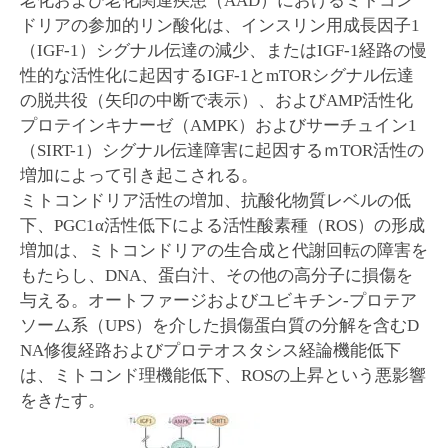
老化および老化関連疾患（AAD）におけるミトコン
ドリアの参加的リン酸化は、インスリン用成長因子1
（IGF-1）シグナル伝達の減少、またはIGF-1経路の慢
性的な活性化に起因するIGF-1とmTORシグナル伝達
の脱共役（矢印の中断で表示）、およびAMP活性化
プロテインキナーゼ（AMPK）およびサーチュイン1
（SIRT-1）シグナル伝達障害に起因するｍTOR活性の
増加によって引き起こされる。
ミトコンドリア活性の増加、抗酸化物質レベルの低
下、PGC1α活性低下による活性酸素種（ROS）の形成
増加は、ミトコンドリアの生合成と代謝回転の障害を
もたらし、DNA、蛋白汁、その他の高分子に損傷を
与える。オートファージおよびユビキチン-プロテア
ソーム系（UPS）を介した損傷蛋白質の分解を含むD
NA修復経路およびプロテオスタシス経論機能低下
は、ミトコンド理機能低下、ROSの上昇という悪影響
をきたす。