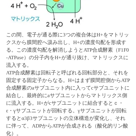
この間、電子が通る際に3つの複合体はH+をマトリッ
クスから膜間腔へ汲み出し、H+の濃度勾配を形成す
る。この濃度勾配を解消しようとATP合成酵素（F1F0
-ATPase）の分子内をH+が通り抜け、マトリックスに
流入する。
ATP合成酵素は回転子と呼ばれる回転部分と、それを
固定する固定子からなる。H+はまず膜間腔側からATP
合成酵素のaサブユニット内に入ってcサブユニットに
結合し、最終的にaサブユニットからマトリックス側
に流入する。H+がcサブユニットに結合するとｃ・
ε・γサブユニットが回転する。γサブユニットが回転
するとα3β3サブユニットの立体構造が変化し、それ
に伴って、ADPからATPが合成される（酸化的リン酸
化）。