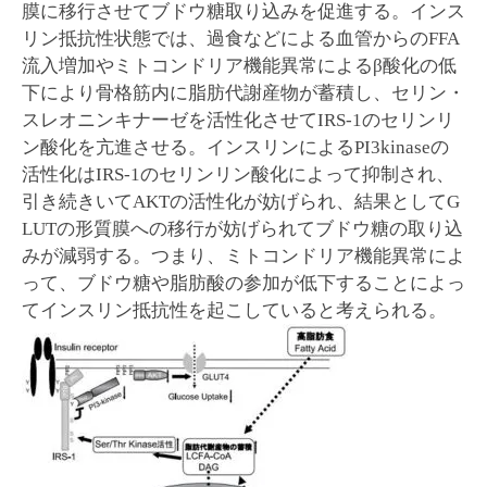
膜に移行させてブドウ糖取り込みを促進する。インス
リン抵抗性状態では、過食などによる血管からのFFA
流入増加やミトコンドリア機能異常によるβ酸化の低
下により骨格筋内に脂肪代謝産物が蓄積し、セリン・
スレオニンキナーゼを活性化させてIRS-1のセリンリ
ン酸化を亢進させる。インスリンによるPI3kinaseの
活性化はIRS-1のセリンリン酸化によって抑制され、
引き続きいてAKTの活性化が妨げられ、結果としてG
LUTの形質膜への移行が妨げられてブドウ糖の取り込
みが減弱する。つまり、ミトコンドリア機能異常によ
って、ブドウ糖や脂肪酸の参加が低下することによっ
てインスリン抵抗性を起こしていると考えられる。