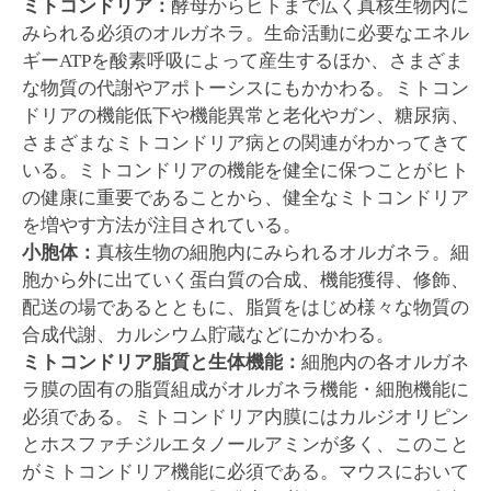
ミトコンドリア：
酵母からヒトまで広く真核生物内に
みられる必須のオルガネラ。生命活動に必要なエネル
ギーATPを酸素呼吸によって産生するほか、さまざま
な物質の代謝やアポトーシスにもかかわる。ミトコン
ドリアの機能低下や機能異常と老化やガン、糖尿病、
さまざまなミトコンドリア病との関連がわかってきて
いる。ミトコンドリアの機能を健全に保つことがヒト
の健康に重要であることから、健全なミトコンドリア
を増やす方法が注目されている。
小胞体：
真核生物の細胞内にみられるオルガネラ。細
胞から外に出ていく蛋白質の合成、機能獲得、修飾、
配送の場であるとともに、脂質をはじめ様々な物質の
合成代謝、カルシウム貯蔵などにかかわる。
ミトコンドリア脂質と生体機能：
細胞内の各オルガネ
ラ膜の固有の脂質組成がオルガネラ機能・細胞機能に
必須である。ミトコンドリア内膜にはカルジオリピン
とホスファチジルエタノールアミンが多く、このこと
がミトコンドリア機能に必須である。マウスにおいて