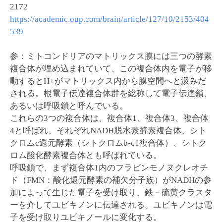
2172
https://academic.oup.com/brain/article/127/10/2153/404
539
参：ミトコンドリアのマトリックス膜には三つの酵素
複合体が埋め込まれていて、この複合体内を電子が移
動するとH+がマトリックス内から膜空間へと汲みだ
される。根電子伝達複合体群を総称して電子伝達鎖、
あるいは呼吸鎖と呼んでいる。
これらの3つの複合体は、複合体1、複合体3、複合体
4と呼ばれ、それぞれNADH脱水素酵素複合体、シト
クロムc還元酵素（シトクロムb-c1複合体）、シトク
ロム酸化酵素複合体とも呼ばれている。
呼吸鎖で、まず複合体1内のフラビンモノヌクレオチ
ド（FMN：酸化還元酵素の補欠分子族）がNADHの参
加によって生じた電子を受け取り、鉄－硫黄クラスタ
ーを介してユビキノンに伝達される。ユビキノンは電
子を受け取りユビキノールに変化する。