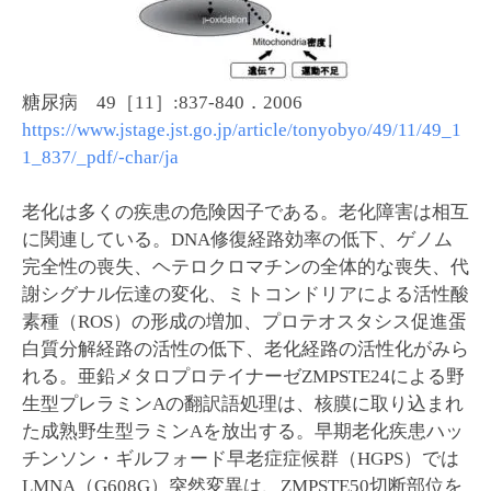
糖尿病 49［11］:837-840．2006
https://www.jstage.jst.go.jp/article/tonyobyo/49/11/49_1
1_837/_pdf/-char/ja
老化は多くの疾患の危険因子である。老化障害は相互
に関連している。DNA修復経路効率の低下、ゲノム
完全性の喪失、ヘテロクロマチンの全体的な喪失、代
謝シグナル伝達の変化、ミトコンドリアによる活性酸
素種（ROS）の形成の増加、プロテオスタシス促進蛋
白質分解経路の活性の低下、老化経路の活性化がみら
れる。亜鉛メタロプロテイナーゼZMPSTE24による野
生型プレラミンAの翻訳語処理は、核膜に取り込まれ
た成熟野生型ラミンAを放出する。早期老化疾患ハッ
チンソン・ギルフォード早老症症候群（HGPS）では
LMNA（G608G）突然変異は、ZMPSTE50切断部位を