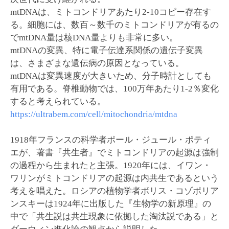
mtDNAは、ミトコンドリアあたり2-10コピー存在す
る。細胞には、数百～数千のミトコンドリアが有るの
でmtDNA量は核DNA量よりも非常に多い。
mtDNAの変異、特に電子伝達系関係の遺伝子変異
は、さまざまな遺伝病の原因となっている。
mtDNAは変異速度が大きいため、分子時計としても
有用である。脊椎動物では、100万年あたり1-2％変化
すると考えられている。
https://ultrabem.com/cell/mitochondria/mtdna
1918年フランスの科学者ポール・ジュール・ポティ
エが、著書『共生者』でミトコンドリアの起源は強制
の過程から生まれたと主張。1920年には、イワン・
ワリンがミトコンドリアの起源は内共生であるという
考えを唱えた。ロシアの植物学者ボリス・コゾポリア
ンスキーは1924年に出版した『生物学の新原理』の
中で「共生説は共生現象に依拠した淘汰説である」と