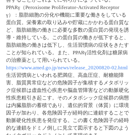
PPARγ（Peroxisome Proliferator-Activated Receptor
γ）：脂肪細胞の分化や機能に重要な働きをしている
蛋白質。栄養素の取り込みや貯蔵にかかわる蛋白質な
ど、脂肪細胞の働きに必要な多数の蛋白質の発現を誘
導・維持している。この蛋白質の働きが低下すると、
脂肪細胞の働きは低下し、生活習慣病の症状をきたす
ことが知られている。また、PPARγ活性化剤は糖尿病
の治療薬として用いられている。
https://www.amed.go.jp/news/release_20200820-02.html
生活習慣病といわれる肥満症、高血圧症、耐糖能障
害、脂質異常症などの危険因子が集積するメタボリッ
ク症候群は虚血性心疾患や脳血管障害などの動脈硬化
性疾患粗引き起こす。そのメタボシック症候群の病態
は内臓脂肪の蓄積であり、遺伝的背景（体質）に環境
因子が加わり、各危険因子が経時的に連鎖することで
動脈硬化性疾患を発症する。この書く危険因子の経時
的な連鎖をドミノ倒しに見立て図示すると下図のよう