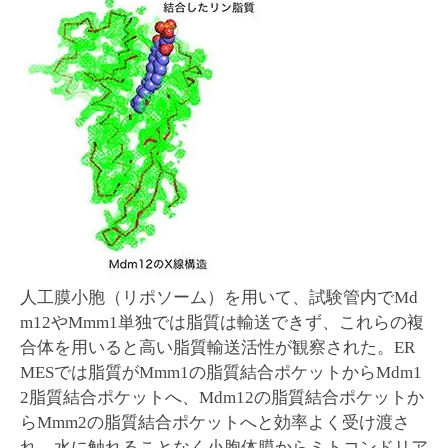
人工膜小胞（リポソーム）を用いて、試験管内でMd
m12やMmm1単独では脂質は輸送できず、これらの複
合体を用いると高い脂質輸送活性が観察された。ER
MESでは脂質がMmm1の脂質結合ポケットからMdm1
2脂質結合ポケットへ、Mdm12の脂質結合ポケットか
らMmm2の脂質結合ポケットへと効率よく受け渡さ
れ、水に触れることなく小胞体膜からミトコンドリア