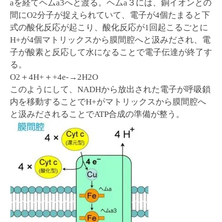
aを経てヘムa3へと渡る。ヘムa３には、銅イオンとの
間にO2分子が捉えられていて、電子が4個たまると下
式の酸化反応が起こり、酸化反応が1回起こるごとに
H+が4個マトリックスから膜間腔へと汲みだされ、電
子が酸素と反応して水になることで電子伝達が終了す
る。
O2＋4H+＋+4e-→2H2O
このようにして、NADHから放出された電子が呼吸鎖
内を移動することでH+がマトリックスから膜間腔へ
と汲みだされることでATP合成の準備が整う。