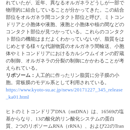
れていたが、近年、異なるオルガネラどうしが一部で
物理的に結合していることが分かってきた。この結合
部位をオルガネラ間コンタクト部位と呼び、ミトコン
ドリアと小胞体や液胞、液胞と小胞体や核の間などの
コンタクト部位が見つかっている。これらのコンタク
ト部位の機能はまだよくわかっていないが、脂質をは
じめとする様々な代謝物質のオルガネラ間輸送、小胞
体やミトコンドリアにおけるカルシウムイオンの貯蔵
の制御、オルガネラの分裂の制御にかかわることが考
えられている。
リポソーム：
人工的に作ったリン脂質に分子膜の小
胞。背板膜のモデル系として利用されている。
https://www.kyoto-su.ac.jp/news/20171227_345_release
_ka01.html
ヒトのミトコンドリアDNA（mtDNA）は、16569の塩
基からなり、13の酸化的リン酸化システムの蛋白
質、2つのリボソームRNA（rRNA）、および22のTran