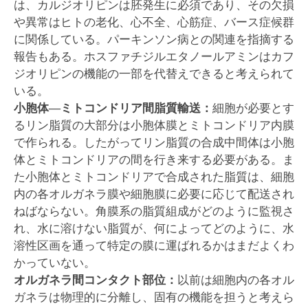
は、カルジオリピンは胚発生に必須であり、その欠損
や異常はヒトの老化、心不全、心筋症、バース症候群
に関係している。パーキンソン病との関連を指摘する
報告もある。ホスファチジルエタノールアミンはカフ
ジオリピンの機能の一部を代替えできると考えられて
いる。
小胞体―ミトコンドリア間脂質輸送：
細胞が必要とす
るリン脂質の大部分は小胞体膜とミトコンドリア内膜
で作られる。したがってリン脂質の合成中間体は小胞
体とミトコンドリアの間を行き来する必要がある。ま
た小胞体とミトコンドリアで合成された脂質は、細胞
内の各オルガネラ膜や細胞膜に必要に応じて配送され
ねばならない。角膜系の脂質組成がどのように監視さ
れ、水に溶けない脂質が、何によってどのように、水
溶性区画を通って特定の膜に運ばれるかはまだよくわ
かっていない。
オルガネラ間コンタクト部位：
以前は細胞内の各オル
ガネラは物理的に分離し、固有の機能を担うと考えら