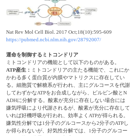
Nat Rev Mol Cell Biol. 2017 Oct;18(10):595-609
https://pubmed.ncbi.nlm.nih.gov/28792007/
運命を制御するミトコンドリア
ミトコンドリアの機能として以下のものがある。
ATP
産生：
ミトコンドリアの主たる機能で、これにか
かわる多く蛋白質が内膜やマトリクスに存在してい
る。細胞質で解糖系が行われ、主にグルコースを代謝
してわずかなATPをお合成しながら、ピルビン酸とN
ADHに分解する。酸素が充分に存在しない場合には
嫌気呼吸により代謝されるが、酸素が充分に存在して
いれば好機呼吸が行われ、効率よくATPが得られる。
嫌気性分解では1分子のグルコースから2分子のATPし
か得られないが、好気性分解では、1分子のグルコー